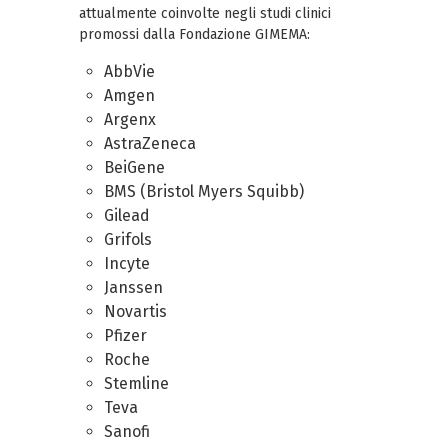
attualmente coinvolte negli studi clinici
promossi dalla Fondazione GIMEMA:
AbbVie
Amgen
Argenx
AstraZeneca
BeiGene
BMS (Bristol Myers Squibb)
Gilead
Grifols
Incyte
Janssen
Novartis
Pfizer
Roche
Stemline
Teva
Sanofi