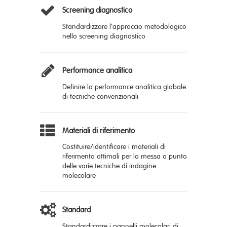
Screening diagnostico
S
tandardizza
re l’
approccio metodologico
nello screening diagnostico
Performance analitica
D
efini
re
la performance analitica globale
di tecniche convenzionali
Materiali di riferimento
C
ostitu
ire
/identifica
re
i materiali di
riferimento ottimali per la messa a punto
delle varie tecniche di indagine
molecolare
Standard
S
tandardizza
re
i pannelli molecolari di