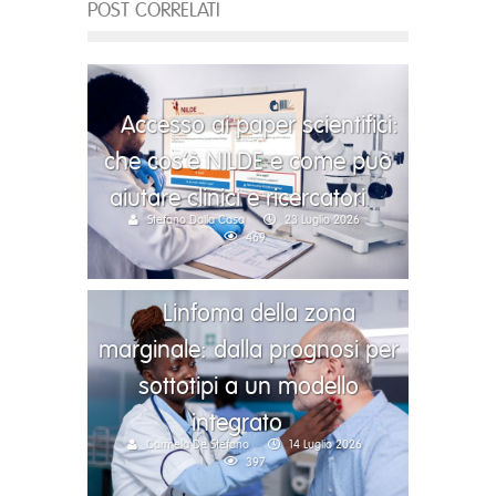
POST CORRELATI
Accesso ai paper scientifici:
che cos’è NILDE e come può
aiutare clinici e ricercatori
Stefano Dalla Casa
23 Luglio 2026
469
Linfoma della zona
marginale: dalla prognosi per
sottotipi a un modello
integrato
Carmela De Stefano
14 Luglio 2026
397