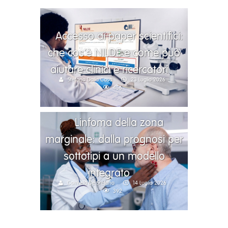
Accesso ai paper scientifici:
che cos’è NILDE e come può
aiutare clinici e ricercatori
Stefano Dalla Casa
23 Luglio 2026
456
Linfoma della zona
marginale: dalla prognosi per
sottotipi a un modello
integrato
Carmela De Stefano
14 Luglio 2026
392