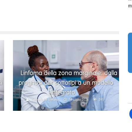
m
Linfoma della zona marginale: dalla
i
prognosi per sottotipi a un modello
integrato
Carmela De Stefano
14 Luglio 2026
395