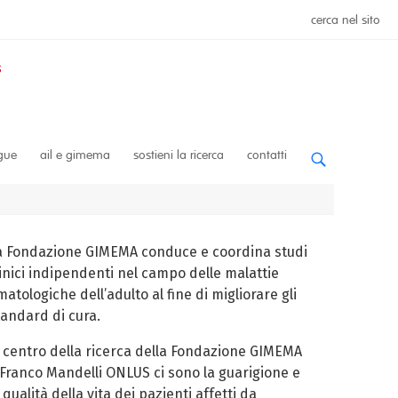
cerca nel sito
ngue
ail e gimema
sostieni la ricerca
contatti
a Fondazione GIMEMA conduce e coordina studi
linici indipendenti nel campo delle malattie
atologiche dell’adulto al fine di migliorare gli
tandard di cura.
l centro della ricerca della Fondazione GIMEMA
 Franco Mandelli ONLUS ci sono la guarigione e
 qualità della vita dei pazienti affetti da