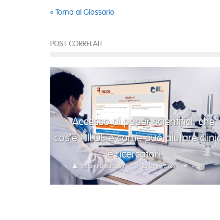
« Torna al Glossario
POST CORRELATI
Accesso ai paper scientifici: che
cos’è NILDE e come può aiutare clinic
e ricercatori
Stefano Dalla Casa
23 Luglio 2026
465