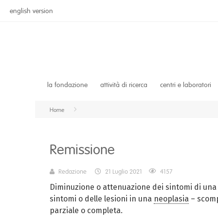
english version
la fondazione
attività di ricerca
centri e laboratori
Home
Remissione
Redazione
21 Luglio 2021
4157
Diminuzione o attenuazione dei sintomi di una m
sintomi o delle lesioni in una
neoplasia
– scomp
parziale o completa.