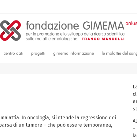
centro dati
progetti
gimema informazione
le malattie del sa
L
c
em
s
alattia. In oncologia, si intende la regressione dei
A
arsa di un tumore – che può essere temporanea,
–
la