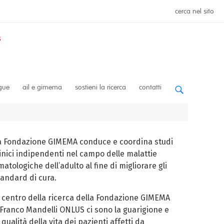
cerca nel sito
ngue
ail e gimema
sostieni la ricerca
contatti
a Fondazione GIMEMA conduce e coordina studi
linici indipendenti nel campo delle malattie
atologiche dell’adulto al fine di migliorare gli
tandard di cura.
l centro della ricerca della Fondazione GIMEMA
 Franco Mandelli ONLUS ci sono la guarigione e
 qualità della vita dei pazienti affetti da