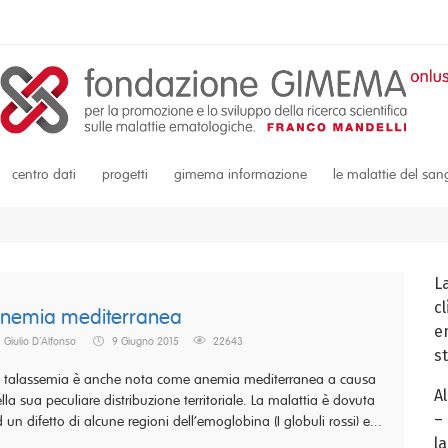
centro dati
progetti
gimema informazione
le malattie del sa
L
c
nemia mediterranea
em
Giulio D'Alfonso
9 Giugno 2015
22643
s
 talassemia è anche nota come anemia mediterranea a causa
A
lla sua peculiare distribuzione territoriale. La malattia è dovuta
–
 un difetto di alcune regioni dell’emoglobina (I globuli rossi) e...
la