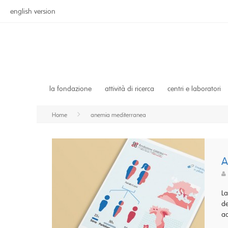
english version
la fondazione
attività di ricerca
centri e laboratori
Home
anemia mediterranea
A
La
de
ad