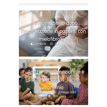
Il momelotinib dopo
l’approvazione in pazienti con
mielofibrosi
Camilla Fiz
18 Dicembre 2025
2915
Adozione internazionale e
salute pediatrica: focus
sull’anemia
Anna Romano
19 Maggio 2025
1825