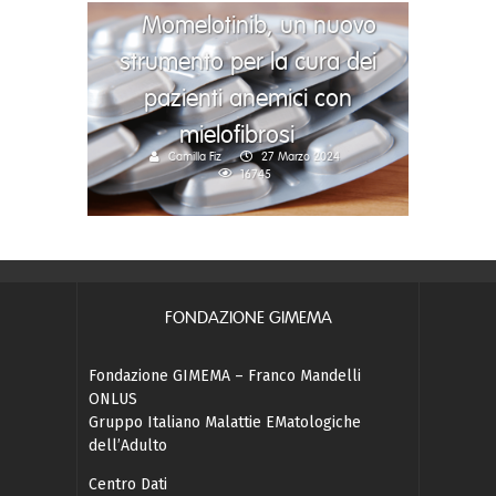
Momelotinib, un nuovo
strumento per la cura dei
pazienti anemici con
mielofibrosi
Camilla Fiz
27 Marzo 2024
16745
FONDAZIONE GIMEMA
Fondazione GIMEMA – Franco Mandelli
ONLUS
Gruppo Italiano Malattie EMatologiche
dell’Adulto
Centro Dati