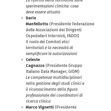
La riforma della normativa sulle
sperimentazioni cliniche: cosa
deve essere attuato
Dario
Manfellotto
(
Presidente
Federazione
delle Associazioni dei Dirigenti
Ospedalieri Internisti
,
FADOI
)
Il ruolo dei Comitati etici
t
erritoriali e la necessità di
semplificare le autorizzazioni
Celeste
Cagnazzo
(
P
residente
Gruppo
Italiano Data Manager
,
GIDM
)
Le competenze multidisciplinari
nella gestione degli studi clinici e
il riconoscimento della figura
professionale dei
coordinatori di
ricerca clinica
Marco Vignetti
(Presidente