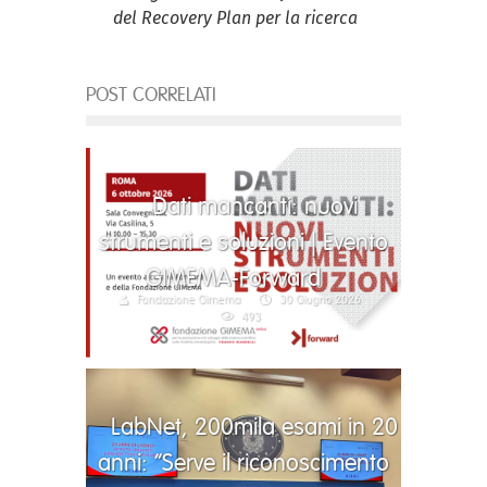
del
R
ecovery
Plan
per la ricerca
POST CORRELATI
Dati mancanti: nuovi
strumenti e soluzioni | Evento
GIMEMA-Forward
Fondazione Gimema
30 Giugno 2026
493
LabNet, 200mila esami in 20
anni: “Serve il riconoscimento