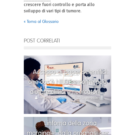
crescere fuori controllo e porta allo
sviluppo di vari tipi di tumore.
« Torna al Glossario
POST CORRELATI
Accesso ai paper scientifici:
che cos’è NILDE e come può
aiutare clinici e ricercatori
Stefano Dalla Casa
23 Luglio 2026
466
Linfoma della zona
marginale: dalla prognosi per