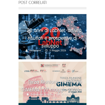
POST CORRELATI
20 anni di LabNet: attività,
risultati e prospettive di
sviluppo
Redazione
5 Maggio 2026
715
Terza Riunione Nazionale
GIMEMA | 27 maggio 2026
Fondazione Gimema
21 Aprile 2026
1335