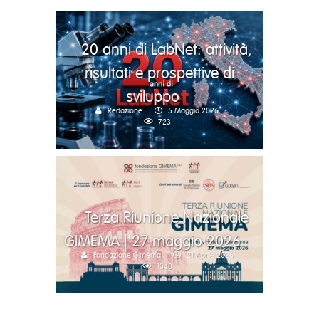
20 anni di LabNet: attività,
risultati e prospettive di
sviluppo
Redazione
5 Maggio 2026
723
Terza Riunione Nazionale
GIMEMA | 27 maggio 2026
Fondazione Gimema
21 Aprile 2026
1348