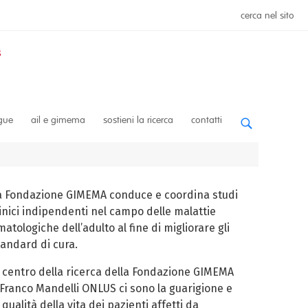
cerca nel sito
ngue
ail e gimema
sostieni la ricerca
contatti
a Fondazione GIMEMA conduce e coordina studi
linici indipendenti nel campo delle malattie
atologiche dell’adulto al fine di migliorare gli
tandard di cura.
l centro della ricerca della Fondazione GIMEMA
 Franco Mandelli ONLUS ci sono la guarigione e
 qualità della vita dei pazienti affetti da