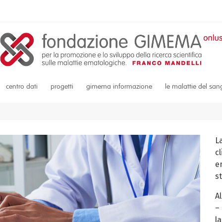
centro dati
progetti
gimema informazione
le malattie del sa
L
c
em
s
A
–
la