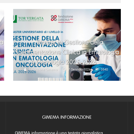
ia
Master in Gestione della
Sperimentazione Clinica in Ematologia
e Oncologia 2025-2026
Fondazione Gimema
7 Gennaio 2026
3540
GIMEMA INFORMAZIONE
GIMEMA informazione è una testata giornalistica