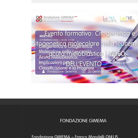
Evento formativo: Citogenetica e
citogenetica molecolare nella leucem
acuta mieloblastica | VIDEO
DELL’EVENTO
Fondazione Gimema
20 Gennaio 2026
1419
FONDAZIONE GIMEMA
Fondazione GIMEMA – Franco Mandelli ONLUS