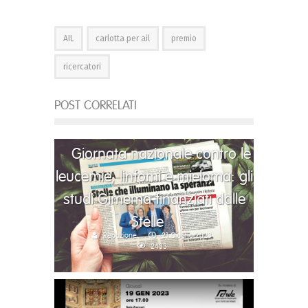
AIL
carlotta per ail
premio
ricercatori
POST CORRELATI
Giornata nazionale contro le
leucemie, linfomi e mieloma: gli
studi Gimema finanziati dalle
Stelle
Redazione
21 Giugno 2023
2433