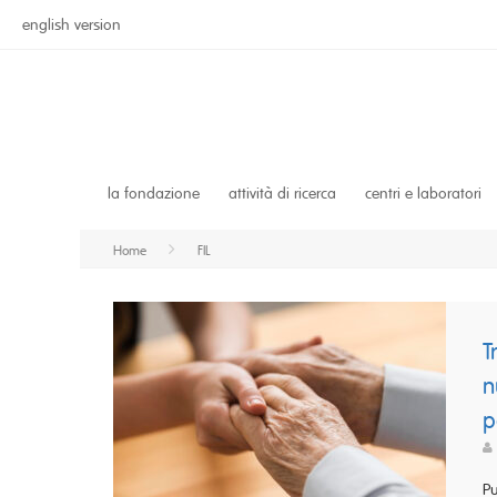
english version
la fondazione
attività di ricerca
centri e laboratori
Home
FIL
T
n
p
Pu