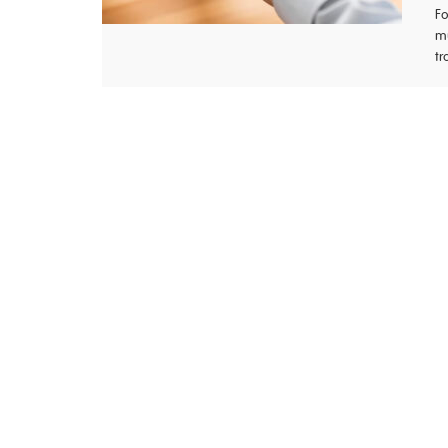
Fo
mu
tr