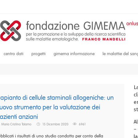
centro dati
progetti
gimema informazione
le malattie del sa
L
c
rapianto di cellule staminali allogeniche: un
em
uovo strumento per la valutazione dei
s
azienti anziani
A
Maria Cristina Talamo
15 Dicembre 2020
6961
–
bblicati i risultati di uno studio condotto per conto della
la