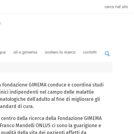
cerca nel sito
ngue
ail e gimema
sostieni la ricerca
contatti
a Fondazione GIMEMA conduce e coordina studi
linici indipendenti nel campo delle malattie
atologiche dell’adulto al fine di migliorare gli
tandard di cura.
l centro della ricerca della Fondazione GIMEMA
 Franco Mandelli ONLUS ci sono la guarigione e
 qualità della vita dei pazienti affetti da