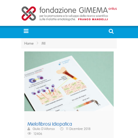
Home
MI
Mielofibrosi Idiopatica
Giulio D'Alfonso
11 Dicembre 2018
12406