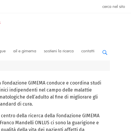
cerca nel sito
ngue
ail e gimema
sostieni la ricerca
contatti
a Fondazione GIMEMA conduce e coordina studi
linici indipendenti nel campo delle malattie
atologiche dell’adulto al fine di migliorare gli
tandard di cura.
l centro della ricerca della Fondazione GIMEMA
 Franco Mandelli ONLUS ci sono la guarigione e
 qualità della vita dei pazienti affetti da