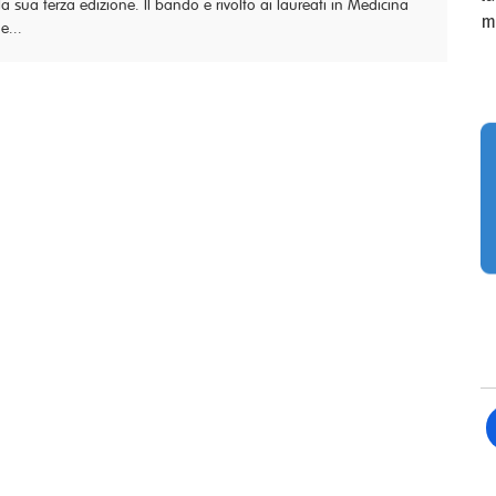
la sua terza edizione. Il bando è rivolto ai laureati in Medicina
m
e...