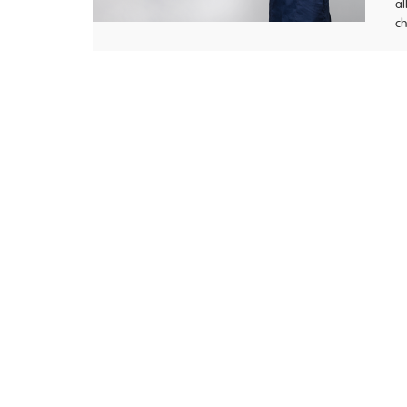
al
ch