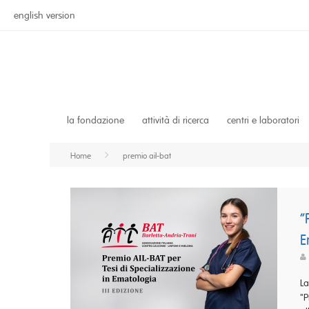
english version
la fondazione
attività di ricerca
centri e laboratori
Home
premio ail-bat
“
E
La
"P