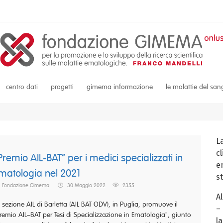
centro dati
progetti
gimema informazione
le malattie del sa
L
c
Premio AIL-BAT” per i medici specializzati in
em
matologia nel 2021
s
Fondazione Gimema
30 Maggio 2022
2355
A
 sezione AIL di Barletta (AIL BAT ODV), in Puglia, promuove il
–
remio AIL–BAT per Tesi di Specializzazione in Ematologia", giunto
la