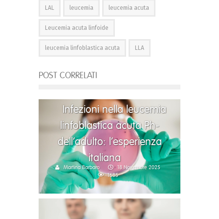
LAL
leucemia
leucemia acuta
Leucemia acuta linfoide
leucemia linfoblastica acuta
LLA
POST CORRELATI
Infezioni nella leucemia
linfoblastica acuta Ph-
dell’adulto: l’esperienza
italiana
Martina Barbaro
18 Novembre 2025
1685