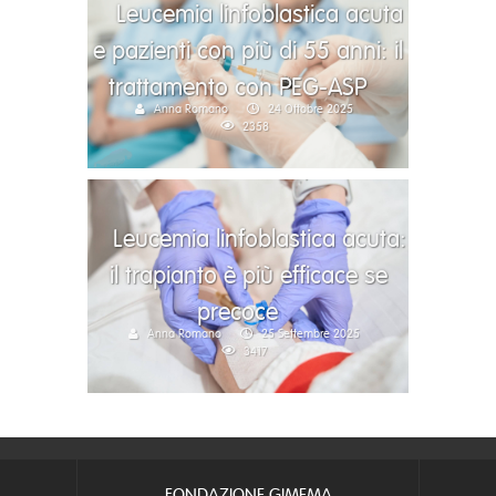
Leucemia linfoblastica acuta
e pazienti con più di 55 anni: il
trattamento con PEG-ASP
Anna Romano
24 Ottobre 2025
2358
Leucemia linfoblastica acuta:
il trapianto è più efficace se
precoce
Anna Romano
25 Settembre 2025
3417
FONDAZIONE GIMEMA