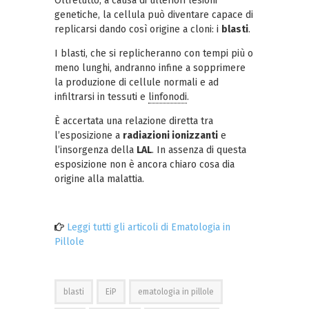
Oltretutto, a causa di ulteriori lesioni
genetiche, la cellula può diventare capace di
replicarsi dando così origine a cloni: i
blasti
.
I blasti, che si replicheranno con tempi più o
meno lunghi, andranno infine a sopprimere
la produzione di cellule normali e ad
infiltrarsi in tessuti e
linfonodi
.
È accertata una relazione diretta tra
l’esposizione a
radiazioni ionizzanti
e
l’insorgenza della
LAL
. In assenza di questa
esposizione non è ancora chiaro cosa dia
origine alla malattia.
Leggi tutti gli articoli di Ematologia in
Pillole
blasti
EiP
ematologia in pillole