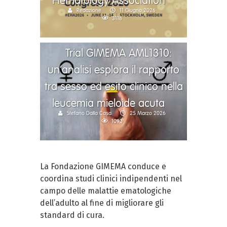
Hematology Association
Redazione
11 Giugno 2026
3118
Trial GIMEMA AML1310:
un’analisi esplora il rapporto
tra sesso ed esito clinico nella
leucemia mieloide acuta
Stefano Dalla Casa
25 Marzo 2026
1093
La Fondazione GIMEMA conduce e
coordina studi clinici indipendenti nel
campo delle malattie ematologiche
dell’adulto al fine di migliorare gli
standard di cura.