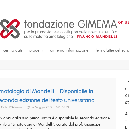
centro dati
progetti
gimema informazione
le malattie del sa
L
c
matologia di Mandelli – Disponibile la
em
econda edizione del testo universitario
s
Giulio D'Alfonso
6 Maggio 2019
5773
A
5 anni dalla sua prima uscita è disponibile la seconda edizione
–
l libro "Ematologia di Mandelli", curato dal prof. Giuseppe
la