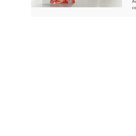
Av
co