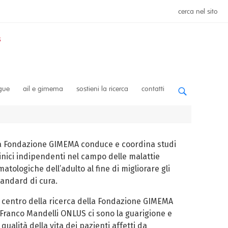
cerca nel sito
ngue
ail e gimema
sostieni la ricerca
contatti
a Fondazione GIMEMA conduce e coordina studi
linici indipendenti nel campo delle malattie
atologiche dell’adulto al fine di migliorare gli
tandard di cura.
l centro della ricerca della Fondazione GIMEMA
 Franco Mandelli ONLUS ci sono la guarigione e
 qualità della vita dei pazienti affetti da