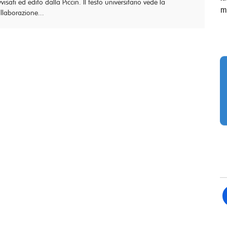
visati ed edito dalla Piccin. Il testo universitario vede la
m
llaborazione...