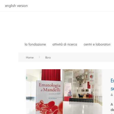
english version
la fondazione
attività di ricerca
centri e laboratori
Home
libro
E
s
A 
de