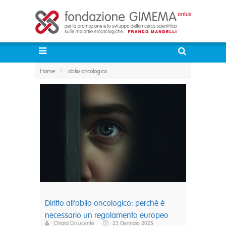
Home
oblio oncologico
Diritto all’oblio oncologico: perché è
necessario un regolamento europeo
Chiara Di Lucente
23 Gennaio 2025