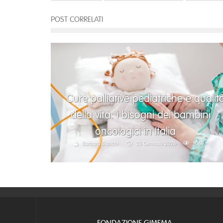
POST CORRELATI
Cure palliative pediatriche e qualit
della vita: i bisogni dei bambini
oncologici in Italia
Barbara Bianchi
28 Gennaio 2026
1069