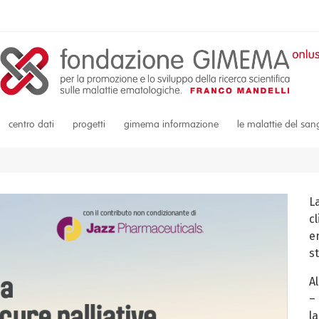
centro dati
progetti
gimema informazione
le malattie del sa
L
c
em
s
A
–
la