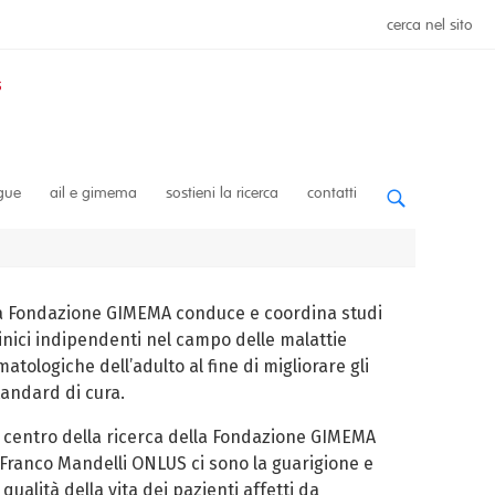
cerca nel sito
ngue
ail e gimema
sostieni la ricerca
contatti
a Fondazione GIMEMA conduce e coordina studi
linici indipendenti nel campo delle malattie
atologiche dell’adulto al fine di migliorare gli
tandard di cura.
l centro della ricerca della Fondazione GIMEMA
 Franco Mandelli ONLUS ci sono la guarigione e
 qualità della vita dei pazienti affetti da