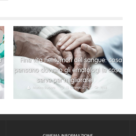
à
Fine vita nei tumori del sangue: cosa
pensano davvero gli ematologi (e cosa
serve per migliorare)
Martina Barbaro
13 Gennaio 2026
1248