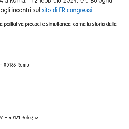
 a Roma, il 2 febbraio 2024, e a Bologna,
 agli incontri sul
sito di ER congressi
.
ure palliative precoci e simultanee: come la storia delle
3 – 00185 Roma
 51 – 40121 Bologna