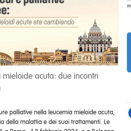
m
a mieloide acuta: due incontri
a
re palliative nella leucemia mieloide acuta,
a della malattia e dei suoi trattamenti. Le