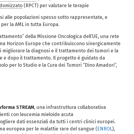
domizzato
(RPCT) per valutare le terapie
dosi alle popolazioni spesso sotto rappresentate, e
à per la AML in tutta Europa.
rattamento”
della Missione Oncologica dell’UE, una rete
amma Horizon Europe che contribuiscono sinergicamente
di
migliorare la diagnosi e il trattamento dei tumori e la
te e dopo il trattamento.
Il progetto è guidato da
nolo per lo Studio e la Cura dei Tumori “Dino Amadori”,
aforma STREAM
, una
infrastruttura
collaborativa
ienti con leucemia mieloide acuta
liere dati essenziali da tutti i centri clinici europei.
rma europea per le malattie rare del sangue (
ENROL
),