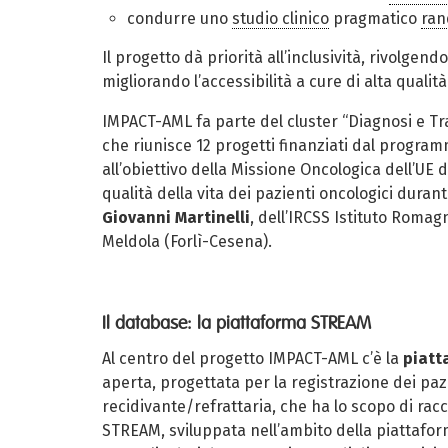
condurre uno
studio clinico
pragmatico
ran
Il progetto dà priorità all’inclusività, rivolgen
migliorando l’accessibilità a cure di alta qualit
IMPACT-AML fa parte del cluster
“Diagnosi e T
che riunisce 12 progetti finanziati dal progr
all’obiettivo della Missione Oncologica dell’UE 
qualità della vita dei pazienti oncologici duran
Giovanni Martinelli
, dell’IRCSS Istituto Romag
Meldola (Forlì-Cesena).
Il database: la piattaforma STREAM
Al centro del progetto IMPACT-AML c’è la
piatt
aperta,
progettata per la registrazione dei paz
recidivante/refrattaria, che ha lo scopo di raccog
STREAM,
sviluppata nell’ambito della piattafo