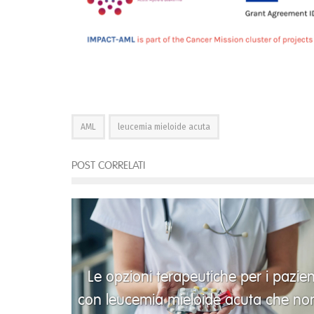
AML
leucemia mieloide acuta
POST CORRELATI
Le opzioni terapeutiche per i pazien
con leucemia mieloide acuta che no