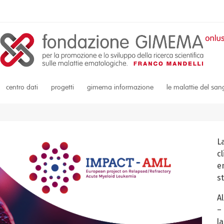
centro dati
progetti
gimema informazione
le malattie del sa
L
c
em
s
A
–
la