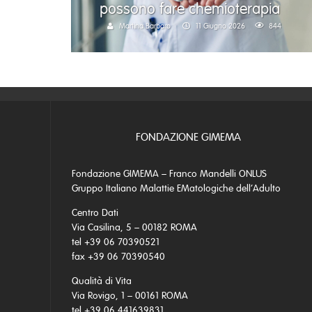
possono fare chemioterapia
Martina Barbaro
11 Giugno 2026
844
FONDAZIONE GIMEMA
Fondazione GIMEMA – Franco Mandelli ONLUS
Gruppo Italiano Malattie EMatologiche dell’Adulto
Centro Dati
Via Casilina, 5 – 00182 ROMA
tel +39 06 70390521
fax +39 06 70390540
Qualità di Vita
Via Rovigo, 1 – 00161 ROMA
tel +39 06 441639831