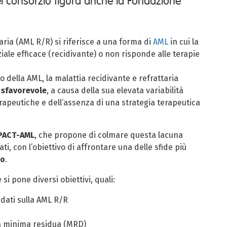
del consorzio figura anche la Fondazione
aria (AML R/R) si riferisce a una forma di
AML
in cui la
iale efficace
(recidivante) o
non risponde alle terapie
 della AML, la malattia recidivante e refrattaria
 sfavorevole
, a causa della
sua elevata variabilità
erapeutiche e dell’assenza di una strategia terapeutica
PACT-AML
, che propone di colmare questa lacuna
i, con l’obiettivo di affrontare una delle sfide più
co
.
e si pone
diversi obiettivi, quali:
 dati sulla AML R/R
a minima residua
(MRD)