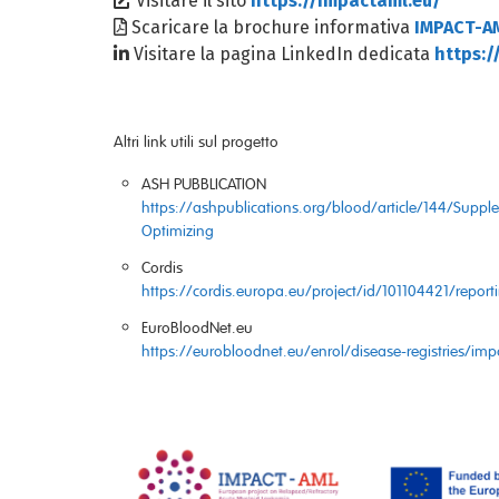
Visitare il sito
https://impactaml.eu/
Scaricare la brochure informativa
IMPACT-A
Visitare la pagina LinkedIn dedicata
https:
Altri link utili sul progetto
ASH PUBBLICATION
https://ashpublications.org/blood/article/144/Sup
Optimizing
Cordis
https://cordis.europa.eu/project/id/101104421/report
EuroBloodNet.eu
https://eurobloodnet.eu/enrol/disease-registries/im