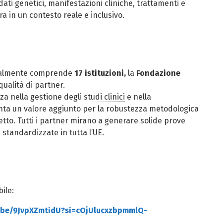
dati genetici, manifestazioni cliniche, trattamenti e
ra in un contesto reale e inclusivo.
ualmente comprende
17 istituzioni,
la
Fondazione
qualità di partner.
za nella gestione degli
studi clinici
e nella
enta un valore aggiunto per la robustezza metodologica
etto. Tutti i partner mirano a generare solide prove
 standardizzate in tutta l’UE.
ile:
u.be/9JvpXZmtidU?si=cOjUlucxzbpmmlQ-