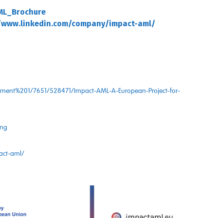
ML_Brochure
//www.linkedin.com/company/impact-aml/
plement%201/7651/528471/Impact-AML-A-European-Project-for-
ing
pact-aml/