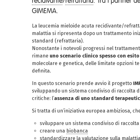
recidivante
/
refrattaria
. Tra i partner 
GIMEMA.
La leucemia mieloide acuta recidivante/refratt
malattia
si ripresenta dopo un trattamento iniz
standard
(refrattaria).
Nonostante i notevoli progressi nel trattamento
rimane
uno scenario clinico spesso con esito
molecolare e genetica, delle limitate opzioni t
definita.
In questo scenario prende avvio il progetto
IM
sviluppando un sistema condiviso di raccolta dat
critiche: l’
assenza di uno standard terapeuti
Si tratta di un’iniziativa europea ambiziosa, ch
sviluppare un sistema condiviso di raccolta
creare una
biobanca
standardizzare la valutazione sulla
malatti