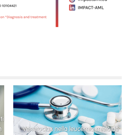
ti
n
Venetoclax nella leucemia mieloide