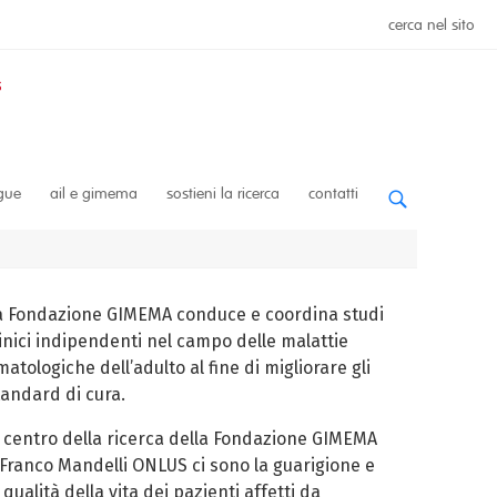
cerca nel sito
ngue
ail e gimema
sostieni la ricerca
contatti
a Fondazione GIMEMA conduce e coordina studi
linici indipendenti nel campo delle malattie
atologiche dell’adulto al fine di migliorare gli
tandard di cura.
l centro della ricerca della Fondazione GIMEMA
 Franco Mandelli ONLUS ci sono la guarigione e
 qualità della vita dei pazienti affetti da