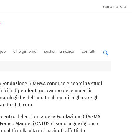
cerca nel sito
ngue
ail e gimema
sostieni la ricerca
contatti
a Fondazione GIMEMA conduce e coordina studi
linici indipendenti nel campo delle malattie
atologiche dell’adulto al fine di migliorare gli
tandard di cura.
l centro della ricerca della Fondazione GIMEMA
 Franco Mandelli ONLUS ci sono la guarigione e
 qualità della vita dei pazienti affetti da