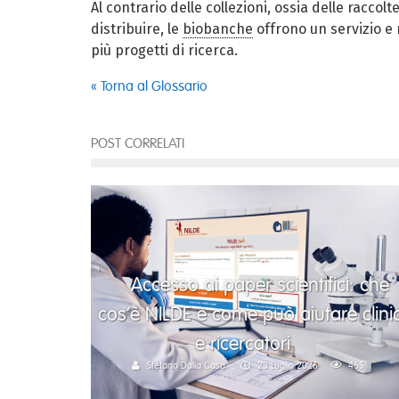
Al contrario delle collezioni, ossia delle raccol
distribuire, le
biobanche
offrono un servizio e 
più progetti di ricerca.
« Torna al Glossario
POST CORRELATI
Accesso ai paper scientifici: che
cos’è NILDE e come può aiutare clinic
e ricercatori
Stefano Dalla Casa
23 Luglio 2026
465