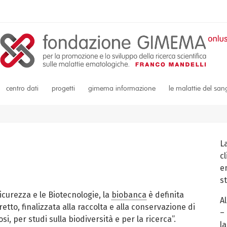
centro dati
progetti
gimema informazione
le malattie del sa
L
c
em
s
icurezza e le Biotecnologie, la
biobanca
è definita
A
etto, finalizzata alla raccolta e alla conservazione di
–
i, per studi sulla biodiversità e per la ricerca”.
la