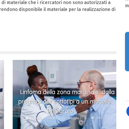
te di materiale che i ricercatori non sono autorizzati a
m
rendono disponibile il materiale per la realizzazione di
Linfoma della zona marginale: dalla
i
prognosi per sottotipi a un modello
integrato
Carmela De Stefano
14 Luglio 2026
395