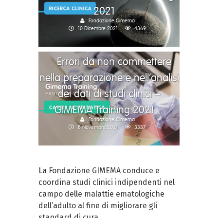
2021
Fondazione Gimema
10 Dicembre 2021
4369
Errori da non commettere
nella preparazione e nell’analisi
dei dati di studi clinici –
GIMEMA Training 2021
Fondazione Gimema
8 Novembre 2021
3337
La Fondazione GIMEMA conduce e
coordina studi clinici indipendenti nel
campo delle malattie ematologiche
dell’adulto al fine di migliorare gli
standard di cura.