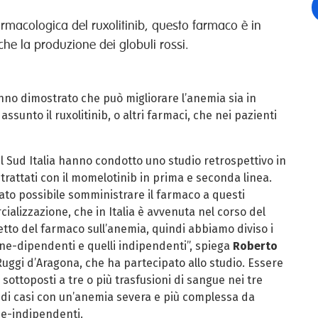
farmacologica del ruxolitinib, questo farmaco è in
he la produzione dei globuli rossi.
o dimostrato che può migliorare l’anemia sia in
nto il ruxolitinib, o altri farmaci, che nei pazienti
 nel Sud Italia hanno condotto uno studio retrospettivo in
 trattati con il momelotinib in prima e seconda linea.
tato possibile somministrare il farmaco a questi
alizzazione, che in Italia è avvenuta nel corso del
etto del farmaco sull’anemia, quindi abbiamo diviso i
one-dipendenti e quelli indipendenti”, spiega
Roberto
uggi d’Aragona, che ha partecipato allo studio. Essere
sottoposti a tre o più trasfusioni di sangue nei tre
i di casi con un’anemia severa e più complessa da
one-indipendenti.