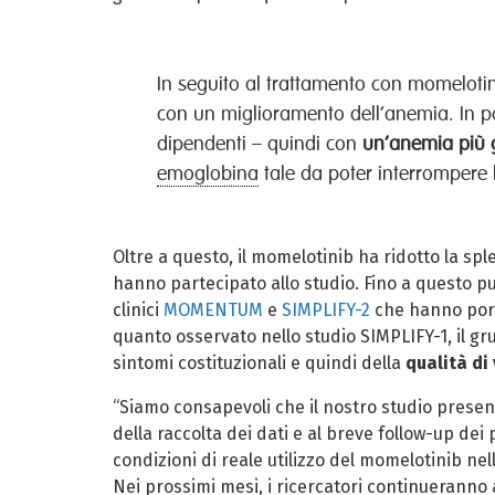
In seguito al trattamento con momelotini
con un miglioramento dell’anemia. In par
dipendenti – quindi con
un’anemia più 
emoglobina
tale da poter interrompere 
Oltre a questo, il momelotinib ha ridotto la sp
hanno partecipato allo studio. Fino a questo punt
clinici
MOMENTUM
e
SIMPLIFY-2
che hanno porta
quanto osservato nello studio SIMPLIFY-1, il 
sintomi costituzionali e quindi della
qualità di 
“Siamo consapevoli che il nostro studio presenti
della raccolta dei dati e al breve follow-up de
condizioni di reale utilizzo del momelotinib nell
Nei prossimi mesi, i ricercatori continueranno a