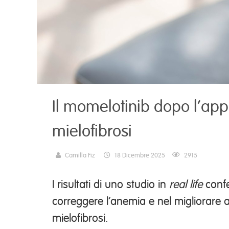
Il momelotinib dopo l’app
mielofibrosi
Camilla Fiz
18 Dicembre 2025
2915
I risultati di uno studio in
real life
confe
correggere l’anemia e nel migliorare a
mielofibrosi.