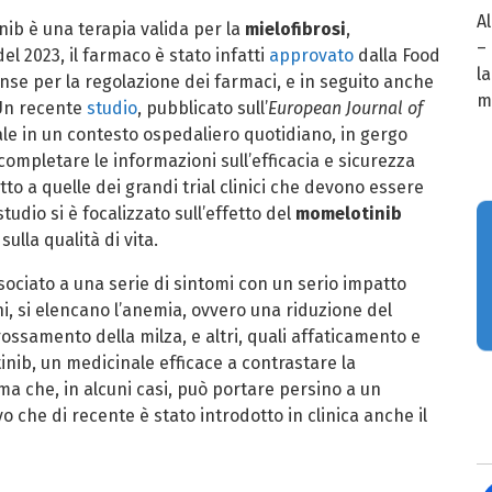
A
ib è una terapia valida per la
mielofibrosi
,
–
el 2023, il farmaco è stato infatti
approvato
dalla Food
la
nse per la regolazione dei farmaci, e in seguito anche
m
Un recente
studio
, pubblicato sull’
European Journal of
nale in un contesto ospedaliero quotidiano, in gergo
 completare le informazioni sull’efficacia e sicurezza
etto a quelle dei grandi trial clinici che devono essere
tudio si è focalizzato sull’effetto del
momelotinib
sulla qualità di vita.
sociato a una serie di sintomi con un serio impatto
uni, si elencano l’anemia, ovvero una riduzione del
rossamento della milza, e altri, quali affaticamento e
itinib, un medicinale efficace a contrastare la
 ma che, in alcuni casi, può portare persino a un
che di recente è stato introdotto in clinica anche il