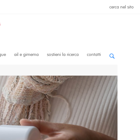
cerca nel sito
ngue
ail e gimema
sostieni la ricerca
contatti