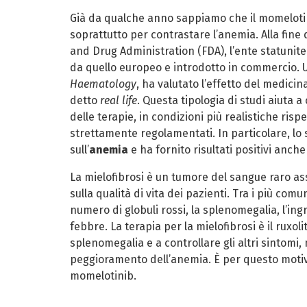
Già da qualche anno sappiamo che il momelotin
soprattutto per contrastare l’anemia. Alla fine d
and Drug Administration (FDA), l’ente statunite
da quello europeo e introdotto in commercio. 
Haematology
, ha valutato l’effetto del medici
detto
real life
. Questa tipologia di studi aiuta a
delle terapie, in condizioni più realistiche risp
strettamente regolamentati. In particolare, lo s
sull’
anemia
e ha fornito risultati positivi anche 
La mielofibrosi è un tumore del sangue raro as
sulla qualità di vita dei pazienti. Tra i più com
numero di globuli rossi, la splenomegalia, l’ing
febbre. La terapia per la mielofibrosi è il ruxol
splenomegalia e a controllare gli altri sintomi,
peggioramento dell’anemia. È per questo motivo 
momelotinib.