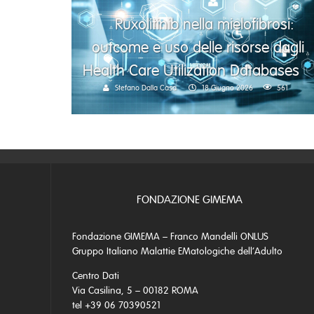
Ruxolitinib nella mielofibrosi:
outcome e uso delle risorse dagli
Health Care Utilization Databases
Stefano Dalla Casa
18 Giugno 2026
561
FONDAZIONE GIMEMA
Fondazione GIMEMA – Franco Mandelli ONLUS
Gruppo Italiano Malattie EMatologiche dell’Adulto
Centro Dati
Via Casilina, 5 – 00182 ROMA
tel +39 06 70390521