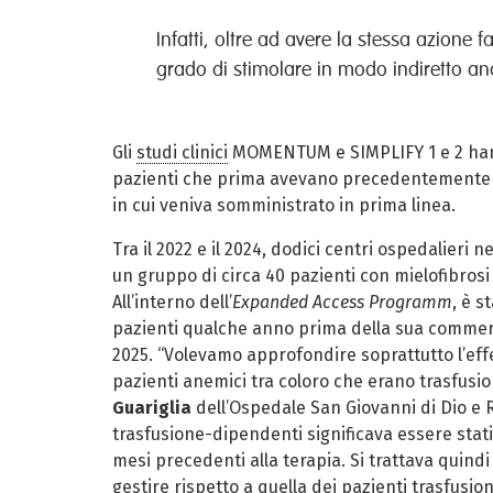
Infatti, oltre ad avere la stessa azione 
grado di stimolare in modo indiretto anc
Gli
studi clinici
MOMENTUM e SIMPLIFY 1 e 2 hann
pazienti che prima avevano precedentemente assu
in cui veniva somministrato in prima linea.
Tra il 2022 e il 2024, dodici centri ospedalieri
un gruppo di circa 40 pazienti con mielofibrosi
All’interno dell’
Expanded Access Programm
, è s
pazienti qualche anno prima della sua commerci
2025. “Volevamo approfondire soprattutto l’eff
pazienti anemici tra coloro che erano trasfusi
Guariglia
dell’Ospedale San Giovanni di Dio e R
trasfusione-dipendenti significava essere stati 
mesi precedenti alla terapia. Si trattava quind
gestire rispetto a quella dei pazienti trasfusi