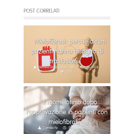
POST CORRELATI
Mielofibrosi: perché alcuni
pazienti hanno bisogno di
trasfusioni
Stefano Dalla Casa
19 Maggio 2026
1701
Il momelotinib dopo
l’approvazione in pazienti con
mielofibrosi
Camilla Fiz
18 Dicembre 2025
2921