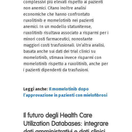
complessivi più elevati rispetto ai pazienti
non anemici. Citano inoltre analisi
economiche che hanno confrontato
ruxolitinib e momelotinib nei pazienti
anemici. In un modello statunitense,
ruxolitinib risultava associato a risparmi per i
minori costi farmaceutici, nonostante
maggiori costi trasfusionali. Un’altra analisi,
basata anche sui dati dei trial clinici su
momelotinib, stimava invece risparmi con
momelotinib rispetto a ruxolitinib, anche per
i pazienti dipendenti da trasfusioni.
Leggi anche:
Il momelotinib dopo
l’approvazione in pazienti con mielofibrosi
Il futuro degli Health Care
Utilization Databases: integrare
dati amministrativi e dati clinici