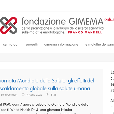
centro dati
progetti
gimema informazione
le malattie del sa
L
c
iornata Mondiale della Salute: gli effetti del
em
iscaldamento globale sulla salute umana
s
Sofia Corradin
7 Aprile 2022
5138
A
l 1950, ogni 7 aprile si celebra la Giornata Mondiale della
–
lute (il World Health Day), una giornata istituita
la