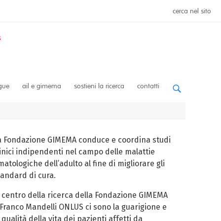
cerca nel sito
ngue
ail e gimema
sostieni la ricerca
contatti
a Fondazione GIMEMA conduce e coordina studi
linici indipendenti nel campo delle malattie
atologiche dell’adulto al fine di migliorare gli
tandard di cura.
l centro della ricerca della Fondazione GIMEMA
 Franco Mandelli ONLUS ci sono la guarigione e
 qualità della vita dei pazienti affetti da