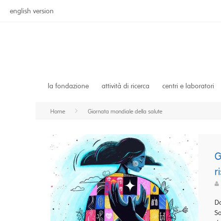
english version
la fondazione
attività di ricerca
centri e laboratori
Home
Giornata mondiale della salute
G
r
Da
Sa