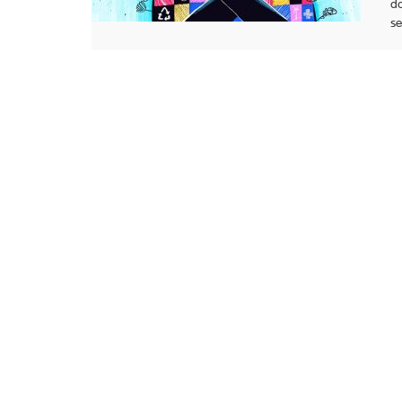
da
se