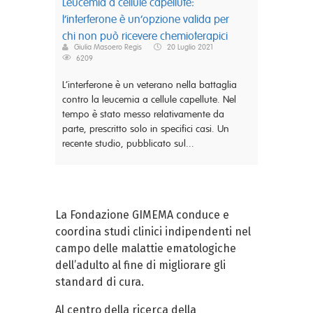
Leucemia a cellule capellute:
l’interferone è un’opzione valida per
chi non può ricevere chemioterapici
Giulia Masoero Regis
20 Luglio 2021
6209
L’interferone è un veterano nella battaglia
contro la leucemia a cellule capellute. Nel
tempo è stato messo relativamente da
parte, prescritto solo in specifici casi. Un
recente studio, pubblicato sul...
La Fondazione GIMEMA conduce e
coordina studi clinici indipendenti nel
campo delle malattie ematologiche
dell’adulto al fine di migliorare gli
standard di cura.
Al centro della ricerca della