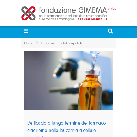
Home
Leucemia a cellule capellute
L’efficacia a lungo termine del farmaco
cladribina nella leucemia a cellule