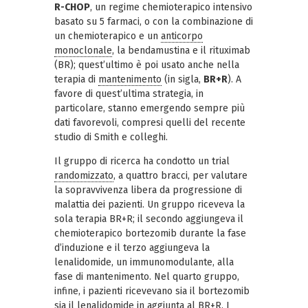
R-CHOP
, un regime chemioterapico intensivo
basato su 5 farmaci, o con la combinazione di
un chemioterapico e un
anticorpo
monoclonale
, la bendamustina e il rituximab
(BR); quest’ultimo è poi usato anche nella
terapia di
mantenimento
(in sigla,
BR+R
). A
favore di quest’ultima strategia, in
particolare, stanno emergendo sempre più
dati favorevoli, compresi quelli del recente
studio di Smith e colleghi.
Il gruppo di ricerca ha condotto un trial
randomizzato
, a quattro bracci, per valutare
la sopravvivenza libera da progressione di
malattia dei pazienti. Un gruppo riceveva la
sola terapia BR+R; il secondo aggiungeva il
chemioterapico bortezomib durante la fase
d’induzione e il terzo aggiungeva la
lenalidomide, un immunomodulante, alla
fase di mantenimento. Nel quarto gruppo,
infine, i pazienti ricevevano sia il bortezomib
sia il lenalidomide in aggiunta al BR+R. I