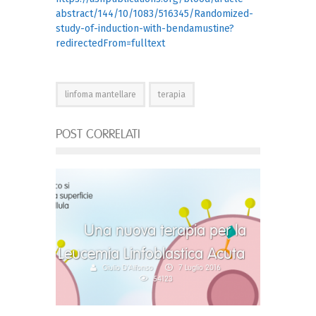
abstract/144/10/1083/516345/Randomized-
study-of-induction-with-bendamustine?
redirectedFrom=fulltext
linfoma mantellare
terapia
POST CORRELATI
Una nuova terapia per la
Leucemia Linfoblastica Acuta
Giulio D'Alfonso
7 Luglio 2016
54123