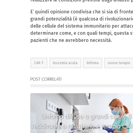
E’ quindi opinione condivisa che si sia di fron
grandi potenzialità (è qualcosa di rivoluzionario
delle cellule del sistema immunitario per attacc
determinare come, e con quali tempi, questa str
pazienti che ne avrebbero necessità.
CAR-T
leucemia acuta
linfoma
nuove terapie
POST CORRELATI
Linfoma diffuso a grandi cellule B
recidivante o refrattario e terapia CA