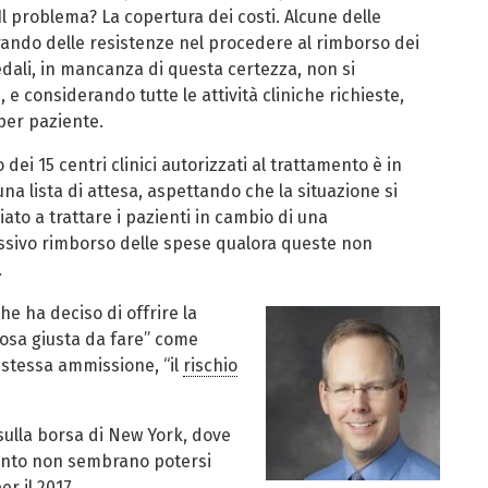
l problema? La copertura dei costi. Alcune delle
ando delle resistenze nel procedere al rimborso dei
edali, in mancanza di questa certezza, non si
 considerando tutte le attività cliniche richieste,
per paziente.
ei 15 centri clinici autorizzati al trattamento è in
a lista di attesa, aspettando che la situazione si
to a trattare i pazienti in cambio di una
essivo rimborso delle spese qualora queste non
.
che ha deciso di offrire la
cosa giusta da fare” come
a stessa ammissione, “il
rischio
sulla borsa di New York, dove
mento non sembrano potersi
er il 2017.