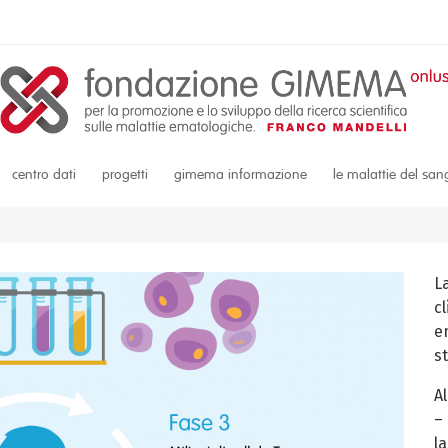
centro dati
progetti
gimema informazione
le malattie del sa
L
c
em
s
A
–
la