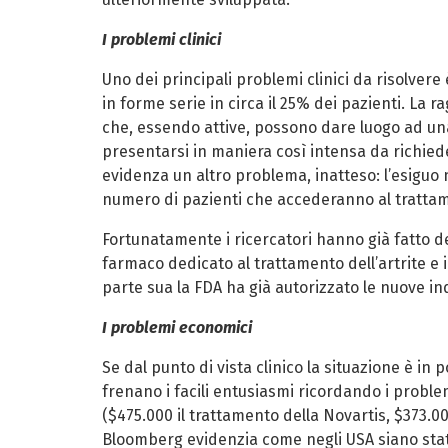
I problemi clinici
Uno dei principali problemi clinici da risolvere 
in forme serie in circa il 25% dei pazienti. La r
che, essendo attive, possono dare luogo ad un
presentarsi in maniera così intensa da richiede
evidenza un altro problema, inatteso: l’esiguo 
numero di pazienti che accederanno al tratta
Fortunatamente i ricercatori hanno già fatto d
farmaco dedicato al trattamento dell’artrite e 
parte sua la FDA ha già autorizzato le nuove indi
I problemi economici
Se dal punto di vista clinico la situazione è in 
frenano i facili entusiasmi ricordando i problem
($475.000 il trattamento della Novartis, $373.00
Bloomberg evidenzia come negli USA siano stati t