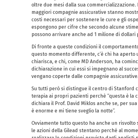
oltre due mesi dalla sua commercializzazione. I
maggiori compagnie assicurative stanno mostr
costi necessari per sostenere le cure e gli osp
espongono per cifre che secondo alcune stime, e
possono arrivare anche ad 1 milione di dollari 
Di fronte a queste condizioni il comportamento d
questo momento differente, c’è chi ha aperto un
chiarisca, e chi, come MD Anderson, ha comincia
dichiarazione in cui essi si impegnano al succ
vengano coperte dalle compagnie assicurative
Su tutti però si distingue il centro di Stanford 
terapia ai propri pazienti perchè “questa è la 
dichiara il Prof. David Miklos anche se, per su
è enorme e mi tiene sveglio la notte”.
Ovviamente tutto questo ha anche un risvolto 
le azioni della Gilead stentano perché al mo
realizzare le condizioni previste dagli analisti p