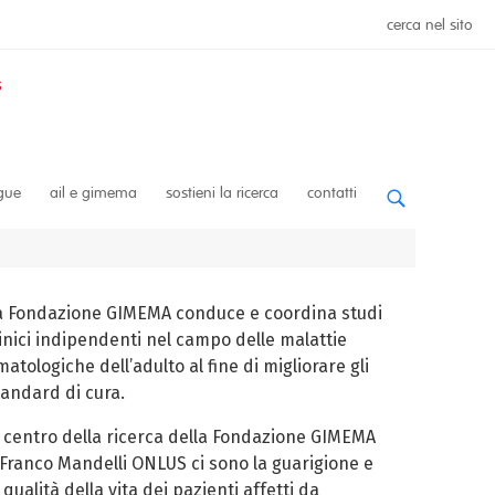
cerca nel sito
ngue
ail e gimema
sostieni la ricerca
contatti
a Fondazione GIMEMA conduce e coordina studi
linici indipendenti nel campo delle malattie
atologiche dell’adulto al fine di migliorare gli
tandard di cura.
l centro della ricerca della Fondazione GIMEMA
 Franco Mandelli ONLUS ci sono la guarigione e
 qualità della vita dei pazienti affetti da