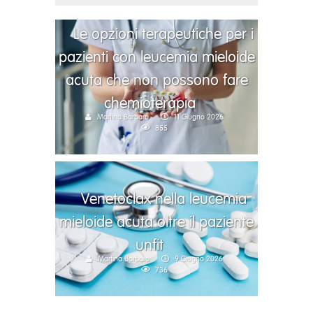
Le opzioni terapeutiche per i
pazienti con leucemia mieloide
acuta che non possono fare
chemioterapia
Martina Barbaro
11 Giugno 2026
855
Venetoclax nella leucemia
mieloide acuta oltre il paziente
unfit
Martina Barbaro
9 Giugno 2026
736