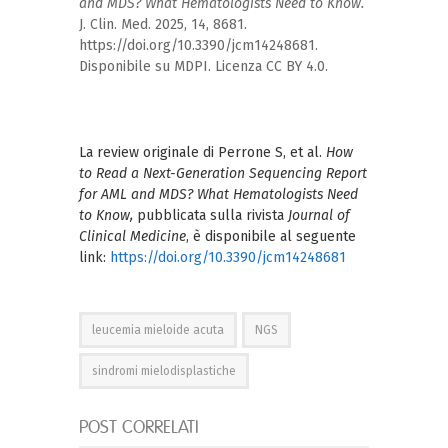
and MDS? What Hematologists Need to Know.
J. Clin. Med. 2025, 14, 8681.
https://doi.org/10.3390/jcm14248681.
Disponibile su MDPI. Licenza CC BY 4.0.
La review originale di Perrone S, et al.
How
to Read a Next-Generation Sequencing Report
for AML and MDS? What Hematologists Need
to Know,
pubblicata sulla rivista
Journal of
Clinical Medicine
, è disponibile al seguente
link:
https://doi.org/10.3390/jcm14248681
leucemia mieloide acuta
NGS
sindromi mielodisplastiche
POST CORRELATI