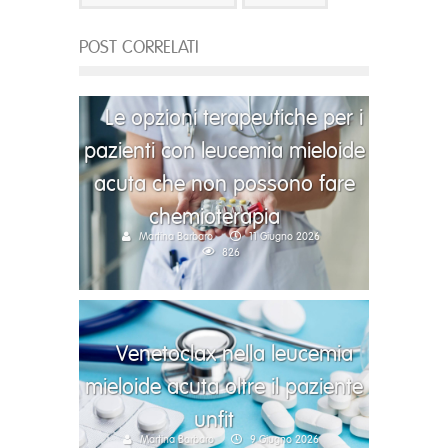
POST CORRELATI
Le opzioni terapeutiche per i
pazienti con leucemia mieloide
acuta che non possono fare
chemioterapia
Martina Barbaro
11 Giugno 2026
826
Venetoclax nella leucemia
mieloide acuta oltre il paziente
unfit
Martina Barbaro
9 Giugno 2026