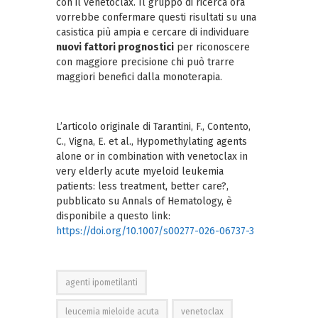
con il venetoclax. Il gruppo di ricerca ora
vorrebbe confermare questi risultati su una
casistica più ampia e cercare di individuare
nuovi fattori prognostici
per riconoscere
con maggiore precisione chi può trarre
maggiori benefici dalla monoterapia.
L’articolo originale di Tarantini, F., Contento,
C., Vigna, E. et al., Hypomethylating agents
alone or in combination with venetoclax in
very elderly acute myeloid leukemia
patients: less treatment, better care?,
pubblicato su Annals of Hematology, è
disponibile a questo link:
https://doi.org/10.1007/s00277-026-06737-3
agenti ipometilanti
leucemia mieloide acuta
venetoclax