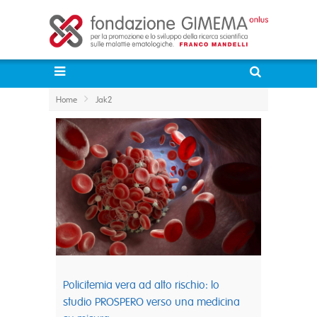
Home
Jak2
Policitemia vera ad alto rischio: lo
studio PROSPERO verso una medicina