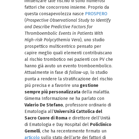
influenzare tale rischio vi sono numerosi
fattori che concorrono insieme. Proprio da
questa consapevolezza nasce
PROSPERO
(
Prospective Observational Study to Identify
and Describe Predictive Factors for
Thromboembolic Events in Patients With
High-risk Polycythemia Vera
), uno studio
prospettico multicentrico pensato per
capire meglio quali elementi contribuiscano
al rischio trombotico nei pazienti con PV che
hanno già avuto un evento tromboembolico.
Attualmente in fase di
follow-up
, lo studio
punta a rendere la stratificazione del rischio
più precisa e a favorire una
gestione
sempre più personalizzata
della malattia.
Gimema Informazione ne ha parlato con
Valerio De Stefano
, professore ordinario di
Ematologia all’
Università Cattolica del
Sacro Cuore di Roma
e direttore dell’Unità
di Ematologia e Day Hospital del
Policlinico
Gemelli
, che ha recentemente firmato un
articolo
sullo stato dell’arte dei fattori di