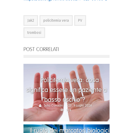
Jak2
policitemia vera
PV
trombosi
POST CORRELATI
Policitemia vera: cosa
significa essere un paziente a
“basso rischio”?
Sofia Corradin
9 Luglio 2026
924
Il ruolo dei marcatori biologici