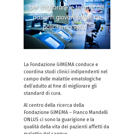
per migliorare le terapie nei
pazienti giovani affetti da
policitemia vera
Sofia Corradin
7 Luglio 2026
860
La Fondazione GIMEMA conduce e
coordina studi clinici indipendenti nel
campo delle malattie ematologiche
dell’adulto al fine di migliorare gli
standard di cura.
Al centro della ricerca della
Fondazione GIMEMA – Franco Mandelli
ONLUS ci sono la guarigione e la
qualità della vita dei pazienti affetti da
malattie del sangue.