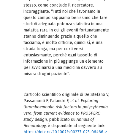
stesso, come conclude il ricercatore,
incoraggiante. “Tutti noi che lavoriamo in
questo campo sappiamo benissimo che fare
studi di adeguata potenza statistica in una
malattia rara, in cui gli eventi fortunatamente
stanno diminuendo grazie a quello che
facciamo, è molto difficile, quindi sì, è una
strada lunga, ma per certi versi
entusiasmante, perché ogni tassello di
informazione in più aggiunge un elemento
per avvicinarsi a una medicina davvero su
misura di ogni paziente”.
L’articolo scientifico originale di De Stefano V,
Passamonti F, Palandri F,
et al.
Exploring
thromboembolic risk factors in polycythemia
vera: from current evidence to PROSPERO
study design
, pubblicato su
Annals of
Hematology,
è disponibile al seguente link:
https://doi.org/10.1007/s00277-025-06466-z