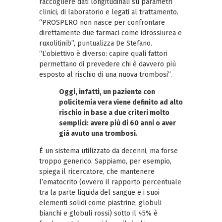
raccogliere dati longitudinali su parametri
clinici, di laboratorio e legati al trattamento.
“PROSPERO non nasce per confrontare
direttamente due farmaci come idrossiurea e
ruxolitinib”, puntualizza De Stefano.
“L’obiettivo è diverso: capire quali fattori
permettano di prevedere chi è davvero più
esposto al rischio di una nuova trombosi”.
Oggi, infatti, un paziente con
policitemia vera viene definito ad alto
rischio in base a due criteri molto
semplici: avere più di 60 anni o aver
già avuto una trombosi.
È un sistema utilizzato da decenni, ma forse
troppo generico. Sappiamo, per esempio,
spiega il ricercatore, che mantenere
l’ematocrito (ovvero il rapporto percentuale
tra la parte liquida del sangue e i suoi
elementi solidi come piastrine, globuli
bianchi e globuli rossi) sotto il 45% è