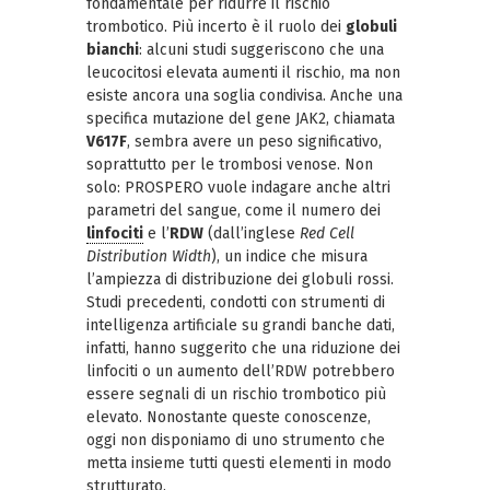
fondamentale per ridurre il rischio
trombotico. Più incerto è il ruolo dei
globuli
bianchi
: alcuni studi suggeriscono che una
leucocitosi elevata aumenti il rischio, ma non
esiste ancora una soglia condivisa. Anche una
specifica mutazione del gene JAK2, chiamata
V617F
, sembra avere un peso significativo,
soprattutto per le trombosi venose. Non
solo: PROSPERO vuole indagare anche altri
parametri del sangue, come il numero dei
linfociti
e l’
RDW
(dall’inglese
Red Cell
Distribution Width
), un indice che misura
l’ampiezza di distribuzione dei globuli rossi.
Studi precedenti, condotti con strumenti di
intelligenza artificiale su grandi banche dati,
infatti, hanno suggerito che una riduzione dei
linfociti o un aumento dell’RDW potrebbero
essere segnali di un rischio trombotico più
elevato. Nonostante queste conoscenze,
oggi non disponiamo di uno strumento che
metta insieme tutti questi elementi in modo
strutturato.