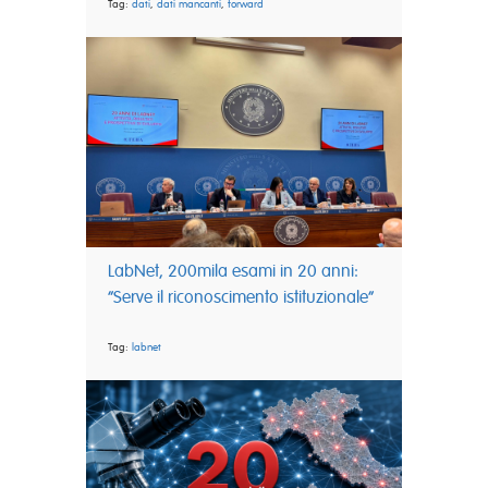
Tag:
dati
,
dati mancanti
,
forward
LabNet, 200mila esami in 20 anni:
“Serve il riconoscimento istituzionale”
Tag:
labnet