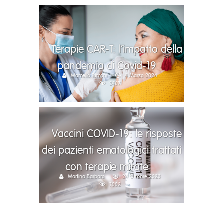
Terapie CAR-T: l’impatto della
pandemia di Covid-19
Marcello Turconi
4 Marzo 2024
2467
Vaccini COVID-19: le risposte
dei pazienti ematologici trattati
con terapie mirate
Martina Barbaro
24 Ottobre 2023
7552