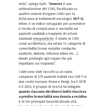
vista”, spiega Galli. “
Severe4
è una
sottoselezione del CIRS, focalizzata su
quattro sistemi d’organo critici per la
tolleranza ai trattamenti oncologici.
HCT-CI
,
infine, è un indice sviluppato per prevedere
il rischio di complicanze e mortalità nei
pazienti candidati a trapianto di cellule
staminali
emopoietiche
. È simile al CIRS
come architettura, ma valuta 14 categorie di
comorbidità (come malattie cardiache,
epatiche, diabete, infezioni attive etc…),
dando privilegio agli organi che più
impattano sul trapianto”.
I dati sono stati raccolti su un vasto
campione di 379 pazienti trattati con CAR-T in
due centri europei, Roma e Parigi, tra il 2018
e il 2024; il gruppo di ricerca ha indagato
quanto ciascuno dei diversi indici riuscisse
a predire la mortalità non dovuta a recidiva
e le tre principali tossicità dovute alla