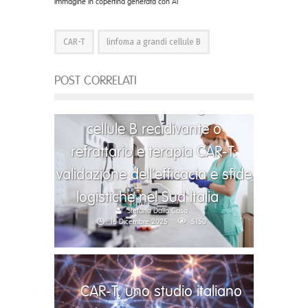
Immagine in copertina generata con AI
CAR-T
linfoma a grandi cellule B
POST CORRELATI
Linfoma diffuso a grandi
cellule B recidivante o
refrattario e terapia CAR-T:
validazione dell’efficacia e sfide
logistiche nel Sud Italia
Stefano Dalla Casa
16 Dicembre 2025
5150
CAR-T: uno studio italiano