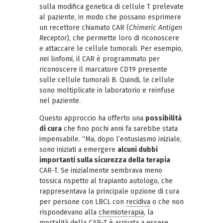
sulla modifica genetica di cellule T prelevate
al paziente, in modo che possano esprimere
un recettore chiamato CAR (
Chimeric Antigen
Receptor
), che permette loro di riconoscere
e attaccare le cellule tumorali. Per esempio,
nei linfomi, il CAR è programmato per
riconoscere il marcatore CD19 presente
sulle cellule tumorali B. Quindi, le cellule
sono moltiplicate in laboratorio e reinfuse
nel paziente.
Questo approccio ha offerto una
possibilità
di cura
che fino pochi anni fa sarebbe stata
impensabile. “Ma, dopo l’entusiasmo iniziale,
sono iniziati a emergere
alcuni dubbi
importanti sulla sicurezza della terapia
CAR-T. Se inizialmente sembrava meno
tossica rispetto al trapianto autologo, che
rappresentava la principale opzione di cura
per persone con LBCL con
recidiva
o che non
rispondevano alla
chemioterapia
, la
mortalità della CAR-T è arrivata a essere