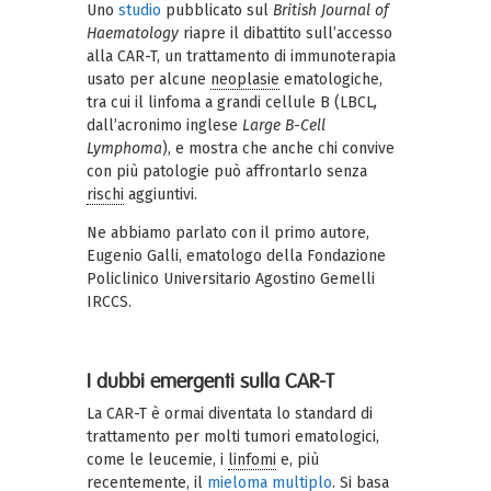
Uno
studio
pubblicato sul
British Journal of
Haematology
riapre il dibattito sull’accesso
alla CAR-T, un trattamento di immunoterapia
usato per alcune
neoplasie
ematologiche,
tra cui il linfoma a grandi cellule B (LBCL
,
dall’acronimo inglese
Large B-Cell
Lymphoma
), e mostra che anche chi convive
con più patologie può affrontarlo senza
rischi
aggiuntivi.
Ne abbiamo parlato con il primo autore,
Eugenio Galli, ematologo della Fondazione
Policlinico Universitario Agostino Gemelli
IRCCS.
I dubbi emergenti sulla CAR-T
La CAR-T è ormai diventata lo standard di
trattamento per molti tumori ematologici,
come le leucemie, i
linfomi
e, più
recentemente, il
mieloma multiplo
. Si basa