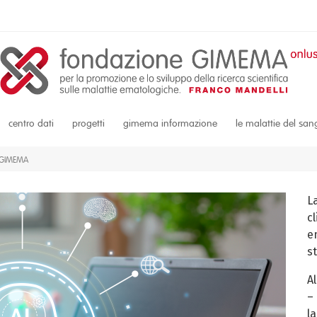
centro dati
progetti
gimema informazione
le malattie del sa
i GIMEMA
L
c
em
s
A
–
la