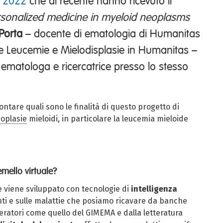
l
2022
che di recente hanno ricevuto il
ersonalized medicine in myeloid neoplasms
Porta
– docente di ematologia di Humanitas
ne Leucemie e Mielodisplasie in Humanitas –
ematologa e ricercatrice presso lo stesso
ntare quali sono le finalità di questo progetto di
oplasie
mieloidi, in particolare la leucemia mieloide
mello virtuale?
e viene sviluppato con tecnologie di
intelligenza
ti e sulle malattie che posiamo ricavare da banche
eratori come quello del GIMEMA e dalla letteratura