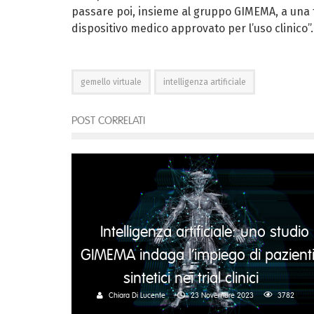
passare poi, insieme al gruppo GIMEMA, a una 
dispositivo medico approvato per l’uso clinico”.
gemello virtuale
intelligenza artificiale
POST CORRELATI
Intelligenza artificiale: uno studio
GIMEMA indaga l’impiego di pazient
sintetici nei trial clinici
Chiara Di Lucente
23 Novembre 2023
3782