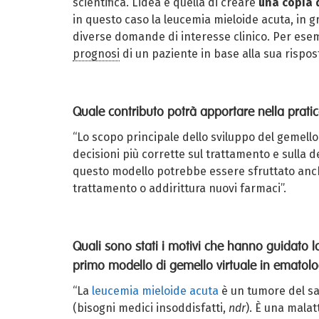
scientifica. L’idea è quella di creare
una copia d
in questo caso la leucemia mieloide acuta, in g
diverse domande di interesse clinico. Per esem
prognosi
di un paziente in base alla sua rispos
Quale contributo potrà apportare nella pratic
“Lo scopo principale dello sviluppo del gemello 
decisioni più corrette sul trattamento e sulla d
questo modello potrebbe essere sfruttato anche
trattamento o addirittura nuovi farmaci”.
Quali sono stati i motivi che hanno guidato 
primo modello di gemello virtuale in ematolo
“La
leucemia mieloide acuta
è un tumore del s
(bisogni medici insoddisfatti,
ndr
). È una malat