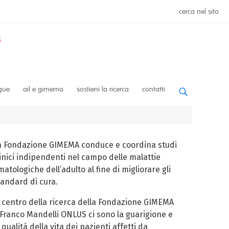
cerca nel sito
ngue
ail e gimema
sostieni la ricerca
contatti
a Fondazione GIMEMA conduce e coordina studi
linici indipendenti nel campo delle malattie
atologiche dell’adulto al fine di migliorare gli
tandard di cura.
l centro della ricerca della Fondazione GIMEMA
 Franco Mandelli ONLUS ci sono la guarigione e
 qualità della vita dei pazienti affetti da