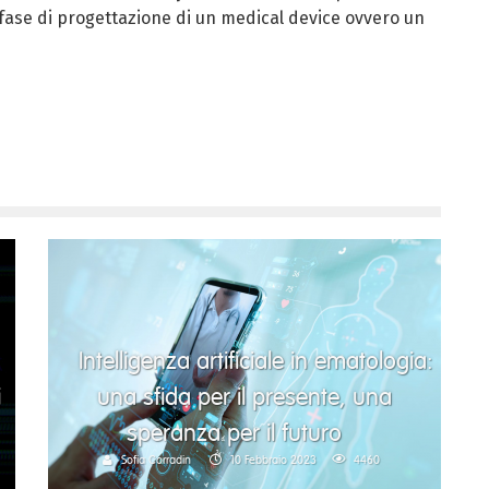
fase di progettazione di un medical device ovvero un
Intelligenza artificiale in ematologia:
i
una sfida per il presente, una
speranza per il futuro
Sofia Corradin
10 Febbraio 2023
4460