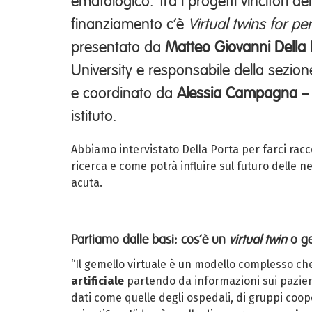
ematologico. Tra i progetti vincitori de
finanziamento c’è
Virtual twins for p
presentato da
Matteo Giovanni Della 
University e responsabile della sezio
e coordinato da
Alessia Campagna
– 
istituto.
Abbiamo intervistato Della Porta per farci racco
ricerca e come potrà influire sul futuro delle
ne
acuta.
Partiamo dalle basi: cos’è un
virtual twin
o ge
“Il gemello virtuale è un modello complesso ch
artificiale
partendo da informazioni sui pazien
dati come quelle degli ospedali, di gruppi coop