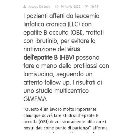
Jacopo De Luca
14 Aprile 2022
11673
I pazienti affetti da leucemia
linfatica cronica (LLC) con
epatite B occulta (OBI), trattati
con ibrutinib, per evitare la
riattivazione del
virus
dell’epatite B (HBV)
possono
fare a meno della profilassi con
lamivudina, seguendo un
attento follow up. I risultati di
uno studio multicentrico
GIMEMA.
“Questo è un lavoro molto importante,
chiunque dovrà fare studi sull’epatite B
occulta (OBI) dovrà sicuramente utilizzare i
nostri dati come punto di partenza”, afferma