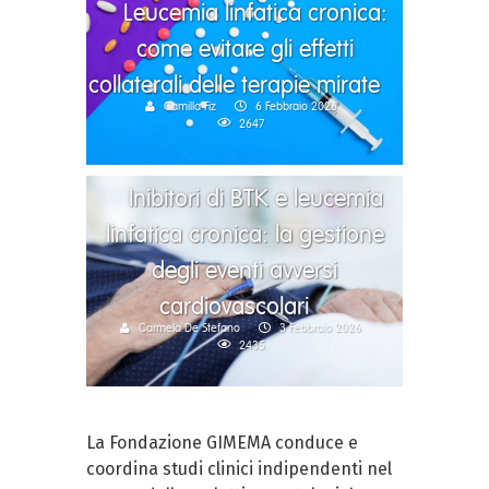
Leucemia linfatica cronica:
come evitare gli effetti
collaterali delle terapie mirate
Camilla Fiz
6 Febbraio 2026
2647
Inibitori di BTK e leucemia
linfatica cronica: la gestione
degli eventi avversi
cardiovascolari
Carmela De Stefano
3 Febbraio 2026
2435
La Fondazione GIMEMA conduce e
coordina studi clinici indipendenti nel