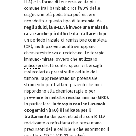
LLA) è la forma di leucemia acuta più
comune fra i bambini
:
circa l’80% delle
diagnosi in età pediatrica può essere
ricondotto a questo tipo di leucemia. Ma
negli adulti, la B-LLA è invece una malattia
rara e anche più difficile da trattare
: dopo
un periodo iniziale di
remissione
completa
(CR), molti pazienti adulti sviluppano
chemioresistenza e recidivano. Le terapie
immuno-mirate, ovvero che utilizzano
anticorpi
diretti contro specifici bersagli
molecolari espressi sulle cellule del
tumore, rappresentano un potenziale
strumento per trattare pazienti che non
rispondono alla chemioterapia e per
prevenire la malattia residua minima (MRD).
In particolare,
la terapia con Inotuzumab
ozogamicin (InO)
è indicata per il
trattamento
dei pazienti adulti con B-LLA
recidivante
o
refrattaria
che presentano
precursori delle cellule B che esprimono il
recettore CD-22 (CD-22 positivi).