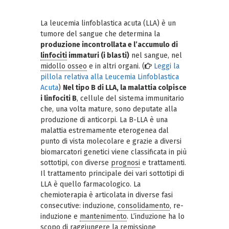
La leucemia linfoblastica acuta (LLA) è un
tumore del sangue che determina la
produzione incontrollata e l’accumulo di
linfociti
immaturi (i blasti)
nel sangue, nel
midollo osseo
e in altri organi. (
Leggi la
pillola relativa alla Leucemia Linfoblastica
Acuta
)
Nel tipo B di LLA, la malattia colpisce
i linfociti B
, cellule del sistema immunitario
che, una volta mature, sono deputate alla
produzione di anticorpi. La B-LLA è una
malattia estremamente eterogenea dal
punto di vista molecolare e grazie a diversi
biomarcatori genetici viene classificata in più
sottotipi, con diverse
prognosi
e trattamenti.
Il trattamento principale dei vari sottotipi di
LLA è quello farmacologico. La
chemioterapia è articolata in diverse fasi
consecutive: induzione,
consolidamento
, re-
induzione e
mantenimento
. L’induzione ha lo
scopo di raggiungere la remissione