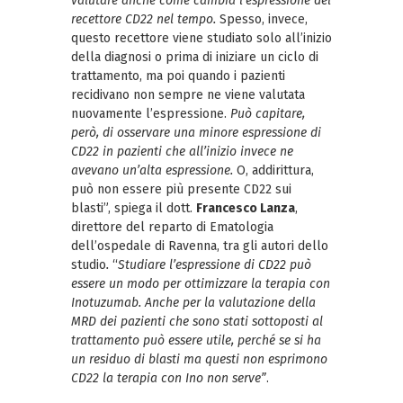
valutare anche come cambia l’espressione del
recettore CD22 nel tempo.
Spesso, invece,
questo recettore viene studiato solo all’inizio
della diagnosi o prima di iniziare un ciclo di
trattamento, ma poi quando i pazienti
recidivano non sempre ne viene valutata
nuovamente l’espressione.
Può capitare,
però, di osservare una minore espressione di
CD22 in pazienti che all’inizio invece ne
avevano un’alta espressione.
O, addirittura,
può non essere più presente CD22 sui
blasti”, spiega il dott.
Francesco Lanza
,
direttore del reparto di Ematologia
dell’ospedale di Ravenna, tra gli autori dello
studio
.
“
Studiare l’espressione di CD22 può
essere un modo per ottimizzare la terapia con
Inotuzumab. Anche per la valutazione della
MRD dei pazienti che sono stati sottoposti al
trattamento può essere utile, perché se si ha
un residuo di blasti ma questi non esprimono
CD22 la terapia con Ino non serve”
.