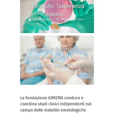
dell’adulto: l’esperienza
italiana
Martina Barbaro
18 Novembre 2025
1685
Leucemia linfoblastica acuta
e pazienti con più di 55 anni: il
trattamento con PEG-ASP
Anna Romano
24 Ottobre 2025
2358
La Fondazione GIMEMA conduce e
coordina studi clinici indipendenti nel
campo delle malattie ematologiche