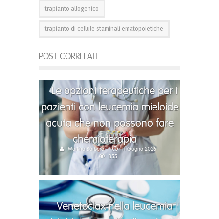
trapianto allogenico
trapianto di cellule staminali ematopoietiche
POST CORRELATI
Le opzioni terapeutiche per i
pazienti con leucemia mieloide
acuta che non possono fare
chemioterapia
Martina Barbaro
11 Giugno 2026
855
Venetoclax nella leucemia