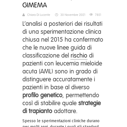
GIMEMA
Chiara Di Lucente
30 Novembre 2021
7851
L’analisi a posteriori dei risultati
di una sperimentazione clinica
chiusa nel 2015 ha confermato
che le nuove linee guida di
classificazione del
rischio
di
pazienti con leucemia mieloide
acuta (AML) sono in grado di
distinguere accuratamente i
pazienti in base al diverso
profilo genetico
, permettendo
così di stabilire quale
strategie
di trapianto
adottare.
Spesso le sperimentazioni cliniche durano
per molti anni, durante i quali gli standard