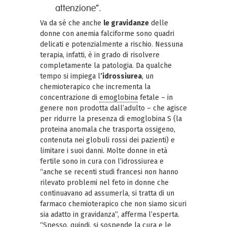
attenzione”.
Va da sé che anche
le gravidanze
delle
donne con anemia falciforme sono quadri
delicati e potenzialmente a rischio. Nessuna
terapia, infatti, è in grado di risolvere
completamente la patologia. Da qualche
tempo si impiega l
’idrossiurea
, un
chemioterapico che incrementa la
concentrazione di
emoglobina
fetale – in
genere non prodotta dall’adulto – che agisce
per ridurre la presenza di emoglobina S (la
proteina anomala che trasporta ossigeno,
contenuta nei globuli rossi dei pazienti) e
limitare i suoi danni. Molte donne in età
fertile sono in cura con l’idrossiurea e
“anche se recenti studi francesi non hanno
rilevato problemi nel feto in donne che
continuavano ad assumerla, si tratta di un
farmaco chemioterapico che non siamo sicuri
sia adatto in gravidanza”, afferma l’esperta.
“Spesso, quindi, si sospende la cura e le