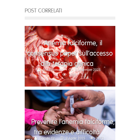
POST CORRELATI
Anemia falciforme, il
consensus paper sull’accesso
alla terapia genica
Anna Romano
2 Settembre 2025
3109
Prevenire l’anemia falciforme,
tra evidenze e difficoltà
Camilla Fiz
2 Aprile 2025
2975