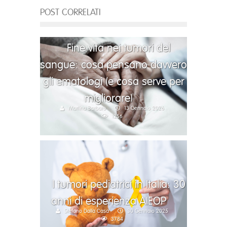
POST CORRELATI
Fine vita nei tumori del
sangue: cosa pensano davvero
gli ematologi (e cosa serve per
migliorare)
Martina Barbaro
13 Gennaio 2026
1256
I tumori pediatrici in Italia: 30
anni di esperienza AIEOP
Stefano Dalla Casa
30 Gennaio 2025
3784